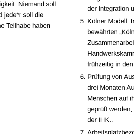
igkeit: Niemand soll
der Integration 
jede*r soll die
Kölner Modell: 
he Teilhabe haben –
bewährten „Köln
Zusammenarbeit
Handwerkskamm
frühzeitig in de
Prüfung von Aus
drei Monaten Auf
Menschen auf ih
geprüft werden, 
der IHK..
Arbeitsplatzbez