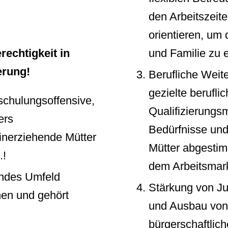
den Arbeitszeite
orientieren, um 
rechtigkeit in
und Familie zu e
erung!
Berufliche Weit
gezielte berufli
chulungsoffensive,
Qualifizierungs
ers
Bedürfnisse und
inerziehende Mütter
Mütter abgestim
.!
dem Arbeitsmark
endes Umfeld
Stärkung von Ju
hen und gehört
und Ausbau von
bürgerschaftliche