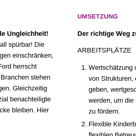
UMSETZUNG
e Ungleichheit!
Der richtige Weg 
all spürbar! Die
ARBEITSPLÄTZE
gen einschränken,
Ford herrscht
Wertschätzung 
e Branchen stehen
von Strukturen,
en. Gleichzeitig
geben, wertges
ial benachteiligte
werden, um die 
cke bleiben. Hier
zu fördern.
Flexible Kinder
flexiblen Betre